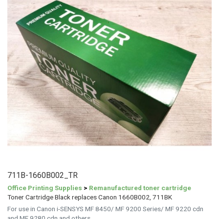
711B-1660B002_TR
Office Printing Supplies
>
Remanufactured toner cartridge
Toner Cartridge Black replaces Canon 1660B002, 711BK
For use in Canon i-SENSYS MF 8450/ MF 9200 Series/ MF 9220 cdn
and MF 9280 cdn and others