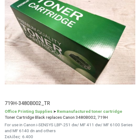
719H-3480B002_TR
Office Printing Supplies
>
Remanufactured toner cartridge
Toner Cartridge Black replaces Canon 3480B002, 719H
For use in Canon i-SENSYS LBP-251 dw/ MF 411 dw/ MF 6100 Series
and MF 6140 dn and others
Σελίδες:
6.400