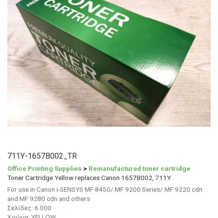
711Y-1657B002_TR
Office Printing Supplies
>
Remanufactured toner cartridge
Toner Cartridge Yellow replaces Canon 1657B002, 711Y
For use in Canon i-SENSYS MF 8450/ MF 9200 Series/ MF 9220 cdn
and MF 9280 cdn and others
Σελίδες: 6.000
Χρώμα: YELLOW