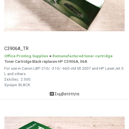
C3906A_TR
Office Printing Supplies
>
Remanufactured toner cartridge
Toner Cartridge Black replaces HP C3906A, 06A
For use in Canon LBP-210/ -310/ -660 old till 2007 and HP LaserJet 5
L and others
Σελίδες:
2.500
Χρώμα: BLACK
Συμβατότητα