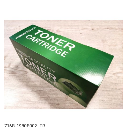
716B-1980B002_TR