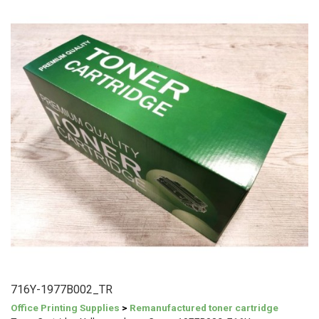
716Y-1977B002_TR
Office Printing Supplies
>
Remanufactured toner cartridge