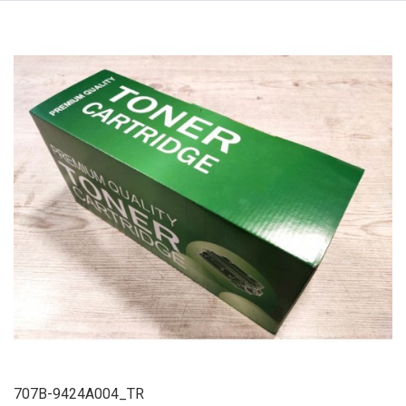
707B-9424A004_TR