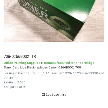
708-0266B002_TR
Office Printing Supplies
>
Remanufactured toner cartridge
Toner Cartridge Black replaces Canon 0266B002, 708
For use in Canon LBP-3300/ HP LaserJet 1320/ 1320 N and 3390 and
others
Σελίδες:
2.500
Χρώμα: BLACK
Συμβατότητα