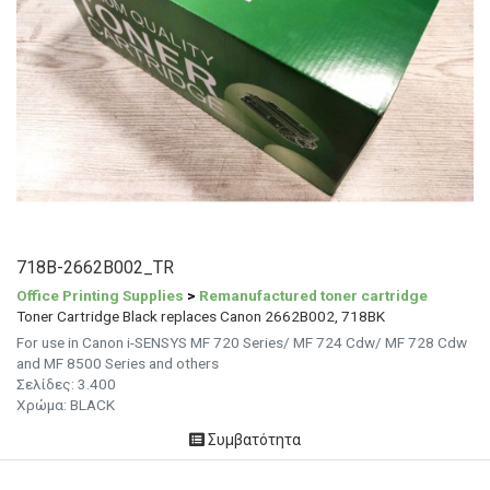
718B-2662B002_TR
Office Printing Supplies
>
Remanufactured toner cartridge
Toner Cartridge Black replaces Canon 2662B002, 718BK
For use in Canon i-SENSYS MF 720 Series/ MF 724 Cdw/ MF 728 Cdw
and MF 8500 Series and others
Σελίδες:
3.400
Χρώμα: BLACK
Συμβατότητα